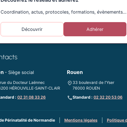
Coordination, actus, protocoles, formations, évènements…
Découvrir
Adhérer
ntacts
en
Rouen
- Siège social
 rue du Docteur Laënnec
33 boulevard de l’Yser
4200 HÉROUVILLE-SAINT-CLAIR
76000 ROUEN
tandard :
02 31 08 33 26
Standard :
02 32 20 53 06
de Périnatalité de Normandie
Mentions légales
Politique 