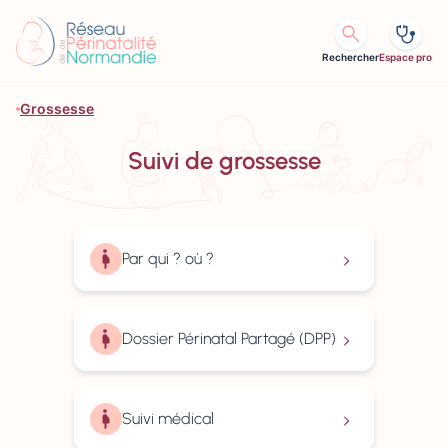
Aller au contenu
Rechercher
Espace pro
Grossesse
Suivi de grossesse
Par qui ? où ?
En savoir plus
Dossier Périnatal Partagé (DPP)
En savoir plus
Suivi médical
En savoir plus