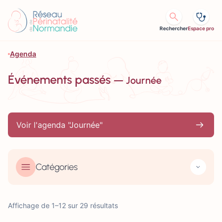
Aller au contenu
Rechercher
Espace pro
Agenda
Événements passés
— Journée
Voir l'agenda "Journée"
Catégories
Affichage de 1–12 sur 29 résultats