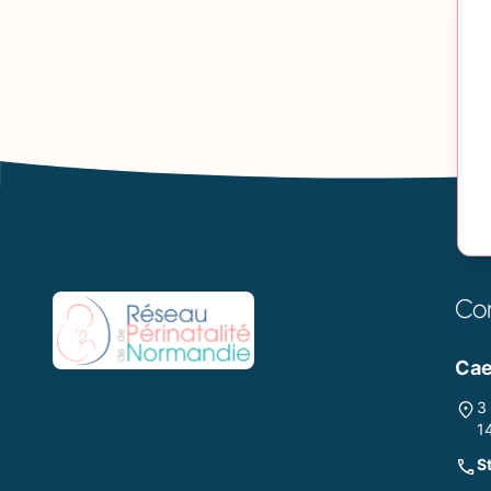
Co
Ca
3
1
S