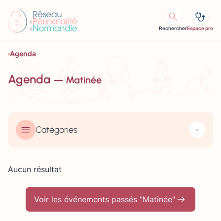
Aller au contenu
Rechercher
Espace pro
Agenda
Agenda
— Matinée
Catégories
Aucun résultat
Voir les événements passés "Matinée"