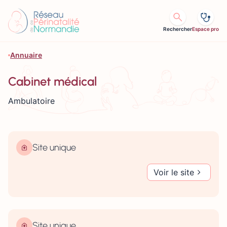
Aller au contenu
Rechercher
Espace pro
Annuaire
Cabinet médical
Ambulatoire
Site unique
Voir le site
Site unique