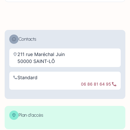
Contacts
211 rue Maréchal Juin
50000 SAINT-LÔ
Standard
06 86 81 64 95
Plan d'accès
| Map data ©
contributors
Leaflet
OpenStreetMap
×