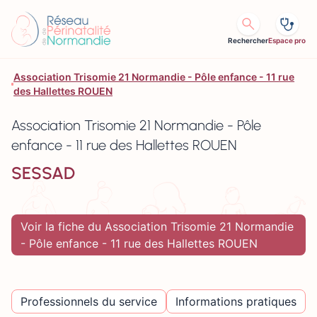
Aller au contenu
Rechercher
Espace pro
Association Trisomie 21 Normandie - Pôle enfance - 11 rue
des Hallettes ROUEN
Association Trisomie 21 Normandie - Pôle
enfance - 11 rue des Hallettes ROUEN
SESSAD
Voir la fiche du Association Trisomie 21 Normandie
- Pôle enfance - 11 rue des Hallettes ROUEN
Professionnels du service
Informations pratiques