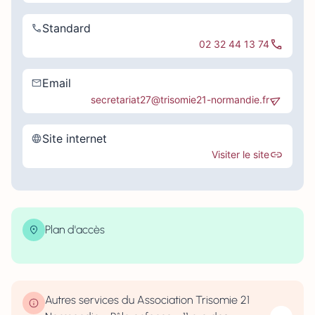
Standard
02 32 44 13 74
Email
secretariat27@trisomie21-normandie.fr
Site internet
Visiter le site
Plan d'accès
| Map data ©
contributors
Leaflet
OpenStreetMap
×
+
11 Rue des Hallettes, Rouen, France
−
Autres services du Association Trisomie 21