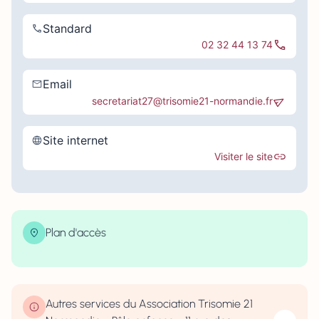
Standard
02 32 44 13 74
Email
secretariat27@trisomie21-normandie.fr
Site internet
Visiter le site
Plan d'accès
| Map data ©
contributors
Leaflet
OpenStreetMap
×
+
11 Rue des Hallettes, Rouen, France
−
Autres services du Association Trisomie 21