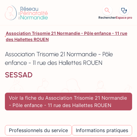
Aller au contenu
Rechercher
Espace pro
Association Trisomie 21 Normandie - Pôle enfance - 11 rue
des Hallettes ROUEN
Association Trisomie 21 Normandie - Pôle
enfance - 11 rue des Hallettes ROUEN
SESSAD
Voir la fiche du Association Trisomie 21 Normandie
- Pôle enfance - 11 rue des Hallettes ROUEN
Professionnels du service
Informations pratiques