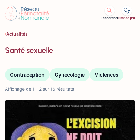
Aller au contenu
Rechercher
Espace pro
Actualités
Santé sexuelle
Contraception
Gynécologie
Violences
Affichage de 1–12 sur 16 résultats