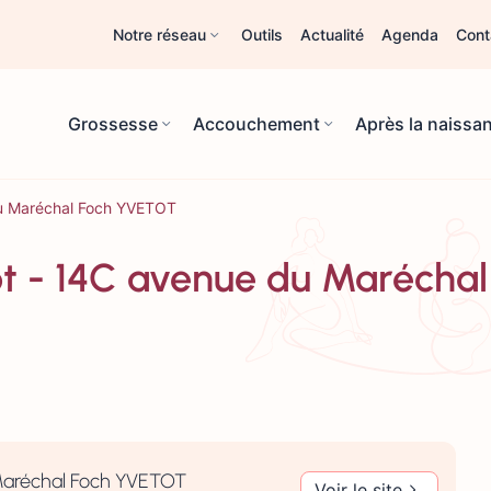
Notre réseau
Outils
Actualité
Agenda
Cont
Grossesse
Accouchement
Après la naissa
du Maréchal Foch YVETOT
ot - 14C avenue du Maréch
 Maréchal Foch YVETOT
Voir le site