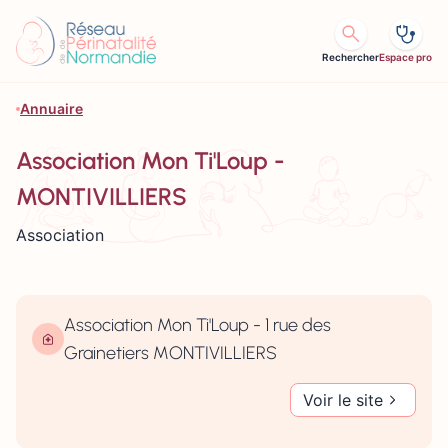
Aller au contenu
Rechercher
Espace pro
Annuaire
Association Mon Ti'Loup -
MONTIVILLIERS
Association
Association Mon Ti'Loup - 1 rue des
Grainetiers MONTIVILLIERS
Voir le site