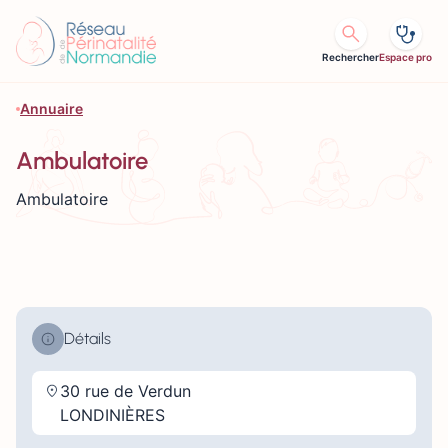
Aller au contenu
Rechercher
Espace pro
Annuaire
Ambulatoire
Ambulatoire
Détails
30 rue de Verdun
LONDINIÈRES