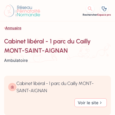
Aller au contenu
Rechercher
Espace pro
Annuaire
Cabinet libéral - 1 parc du Cailly
MONT-SAINT-AIGNAN
Ambulatoire
Cabinet libéral - 1 parc du Cailly MONT-
SAINT-AIGNAN
Voir le site