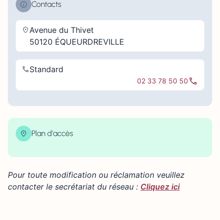
Contacts
Avenue du Thivet
50120 ÉQUEURDREVILLE
Standard
02 33 78 50 50
Plan d'accès
| Map data ©
contributors
Leaflet
OpenStreetMap
×
+
Avenue du Thivet 50120 ÉQUEURDREVILLE
Pour toute modification ou réclamation veuillez
−
contacter le secrétariat du réseau :
Cliquez ici