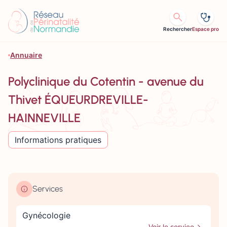
Aller au contenu
Rechercher
Espace pro
Annuaire
Polyclinique du Cotentin - avenue du
Thivet ÉQUEURDREVILLE-
HAINNEVILLE
Informations pratiques
Services
Gynécologie
Voir le service