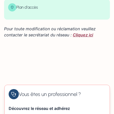
Plan d'accès
| Map data ©
contributors
Leaflet
OpenStreetMap
×
+
15 avenue Pasteur 76000 ROUEN
Pour toute modification ou réclamation veuillez
−
contacter le secrétariat du réseau :
Cliquez ici
Vous êtes un professionnel ?
Découvrez le réseau et adhérez