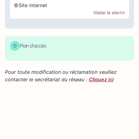
Site internet
Visiter le site
Plan d'accès
| Map data ©
contributors
Leaflet
OpenStreetMap
×
+
20 rue Villons les Buissons 14000 CAEN
Pour toute modification ou réclamation veuillez
−
contacter le secrétariat du réseau :
Cliquez ici