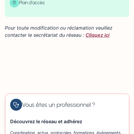
Plan d'accès
| Map data ©
contributors
Leaflet
OpenStreetMap
×
+
11 rue de la Sénatorerie 61000 ALENÇON
Pour toute modification ou réclamation veuillez
−
contacter le secrétariat du réseau :
Cliquez ici
Vous êtes un professionnel ?
Découvrez le réseau et adhérez
Coordination, actus, protocoles, formations, évènements…