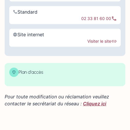
Standard
02 33 81 60 00
Site internet
Visiter le site
Plan d'accès
| Map data ©
contributors
Leaflet
OpenStreetMap
×
+
27 boulevard de Strasbourg 61000 ALENÇON
Pour toute modification ou réclamation veuillez
−
contacter le secrétariat du réseau :
Cliquez ici