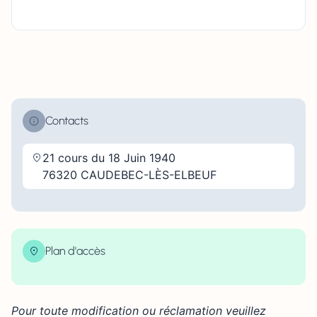
Contacts
21 cours du 18 Juin 1940
76320 CAUDEBEC-LÈS-ELBEUF
Plan d'accès
| Map data ©
contributors
Leaflet
OpenStreetMap
×
+
21 cours du 18 Juin 1940 76320 CAUDEBEC-LÈS-
ELBEUF
Pour toute modification ou réclamation veuillez
−