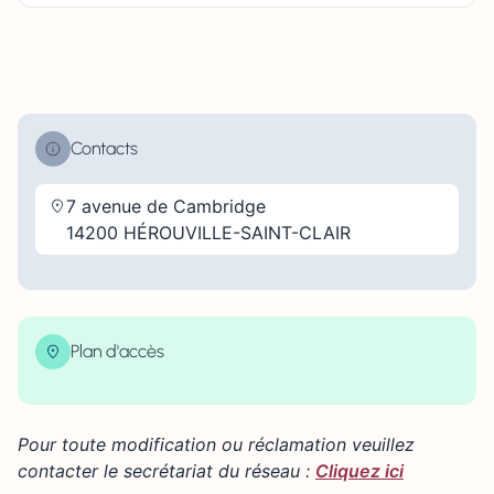
Contacts
7 avenue de Cambridge
14200 HÉROUVILLE-SAINT-CLAIR
Plan d'accès
| Map data ©
contributors
Leaflet
OpenStreetMap
×
+
7 avenue de Cambridge 14200 HÉROUVILLE-SAINT-
CLAIR
Pour toute modification ou réclamation veuillez
−
contacter le secrétariat du réseau :
Cliquez ici