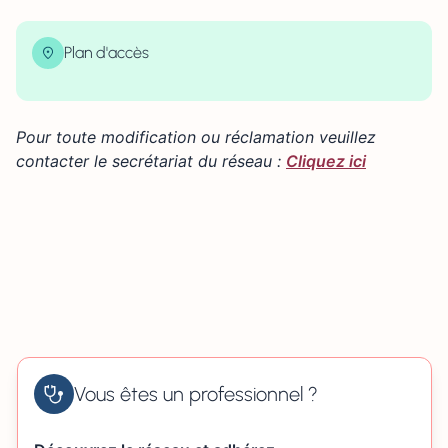
Plan d'accès
| Map data ©
contributors
Leaflet
OpenStreetMap
×
+
2 rue Marescot 61120 VIMOUTIERS
Pour toute modification ou réclamation veuillez
−
contacter le secrétariat du réseau :
Cliquez ici
Vous êtes un professionnel ?