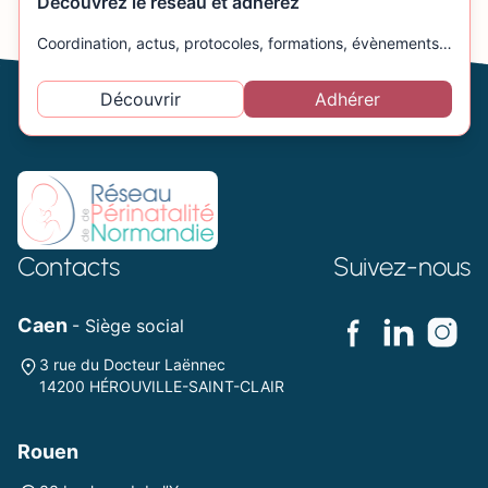
Découvrez le réseau et adhérez
Coordination, actus, protocoles, formations, évènements…
Découvrir
Adhérer
Contacts
Suivez-nous
Caen
- Siège social
3 rue du Docteur Laënnec
14200 HÉROUVILLE-SAINT-CLAIR
Rouen