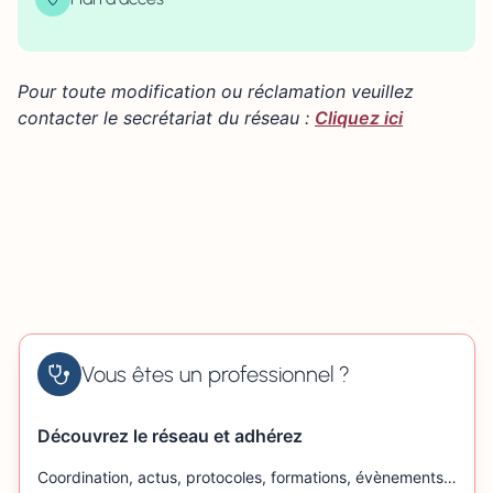
| Map data ©
contributors
Leaflet
OpenStreetMap
×
+
Route de Villiers 14260 AUNAY-SUR-ODON
Pour toute modification ou réclamation veuillez
−
contacter le secrétariat du réseau :
Cliquez ici
Vous êtes un professionnel ?
Découvrez le réseau et adhérez
Coordination, actus, protocoles, formations, évènements…