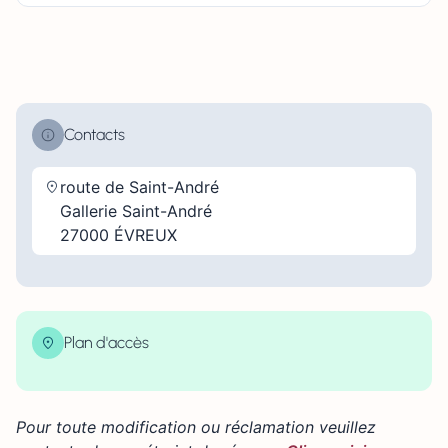
Contacts
route de Saint-André
Gallerie Saint-André
27000 ÉVREUX
Plan d'accès
| Map data ©
contributors
Leaflet
OpenStreetMap
×
+
Route de Saint-André, 27000 Évreux, France
Pour toute modification ou réclamation veuillez
−