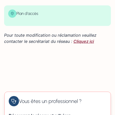
Plan d'accès
| Map data ©
contributors
Leaflet
OpenStreetMap
×
+
Allée Gay Lussac 14610 ÉPRON
Pour toute modification ou réclamation veuillez
−
contacter le secrétariat du réseau :
Cliquez ici
Vous êtes un professionnel ?