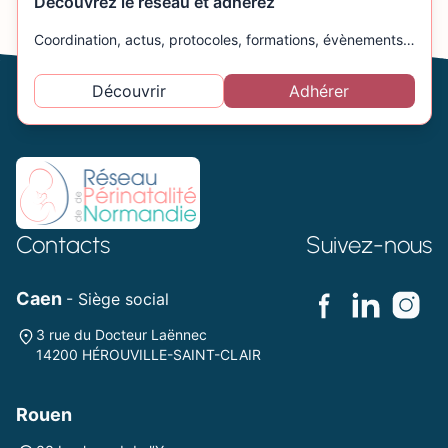
Découvrez le réseau et adhérez
Coordination, actus, protocoles, formations, évènements…
Découvrir
Adhérer
Contacts
Suivez-nous
Caen
- Siège social
3 rue du Docteur Laënnec
14200 HÉROUVILLE-SAINT-CLAIR
Rouen