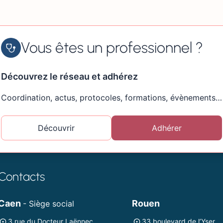
Vous êtes un professionnel ?
Découvrez le réseau et adhérez
Coordination, actus, protocoles, formations, évènements…
Découvrir
Adhérer
Contacts
Caen
Rouen
- Siège social
3 rue du Docteur Laënnec
33 boulevard de l’Yser