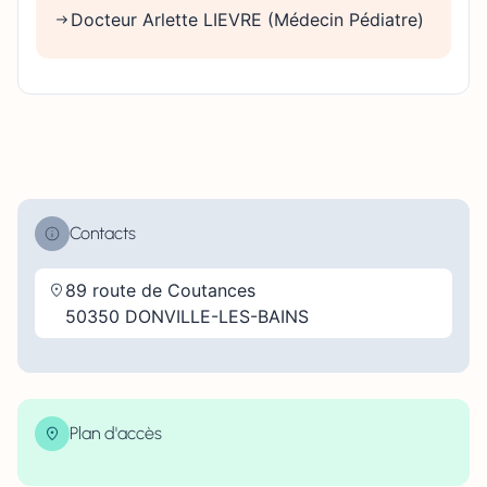
Docteur Arlette LIEVRE (Médecin Pédiatre)
Contacts
89 route de Coutances
50350 DONVILLE-LES-BAINS
Plan d'accès
| Map data ©
contributors
Leaflet
OpenStreetMap
×