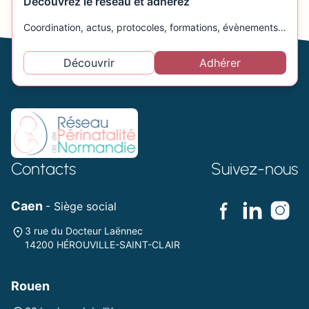
Découvrez le réseau et adhérez
Coordination, actus, protocoles, formations, évènements…
Découvrir
Adhérer
Contacts
Suivez-nous
Caen
- Siège social
3 rue du Docteur Laënnec
14200 HÉROUVILLE-SAINT-CLAIR
Rouen