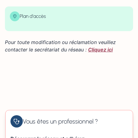
Plan d'accès
| Map data ©
contributors
Leaflet
OpenStreetMap
×
+
704 boulevard du Val 14200 HÉROUVILLE-SAINT-
CLAIR
Pour toute modification ou réclamation veuillez
−
contacter le secrétariat du réseau :
Cliquez ici
Vous êtes un professionnel ?