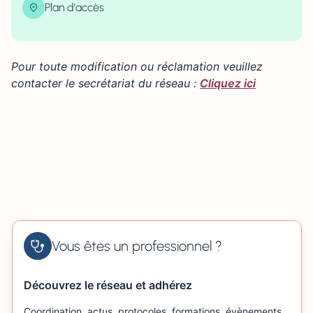
Plan d'accès
| Map data ©
contributors
Leaflet
OpenStreetMap
×
+
67 place de la Madeleine 27130 VERNEUIL-D'AVRE-
ET-D'ITON
Pour toute modification ou réclamation veuillez
−
contacter le secrétariat du réseau :
Cliquez ici
Vous êtes un professionnel ?
Découvrez le réseau et adhérez
Coordination, actus, protocoles, formations, évènements…