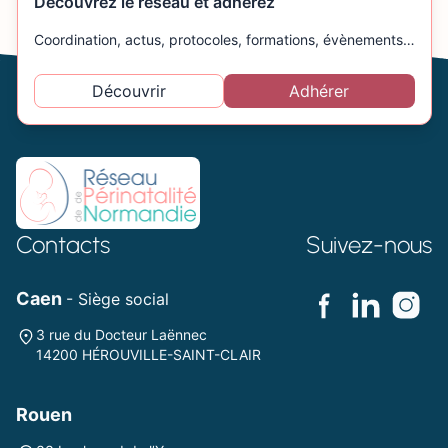
Découvrez le réseau et adhérez
Coordination, actus, protocoles, formations, évènements…
Découvrir
Adhérer
Contacts
Suivez-nous
Caen
- Siège social
3 rue du Docteur Laënnec
14200 HÉROUVILLE-SAINT-CLAIR
Rouen