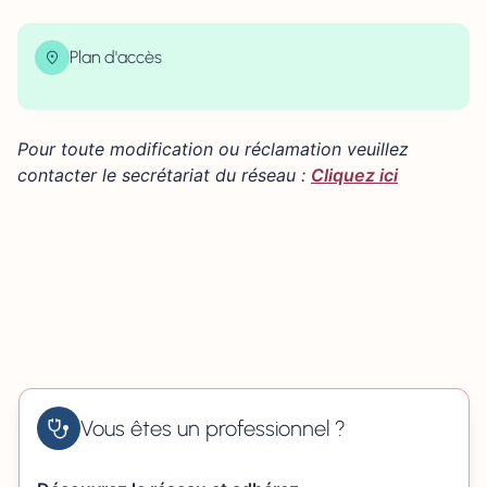
Plan d'accès
| Map data ©
contributors
Leaflet
OpenStreetMap
×
+
57 rue Jean Bart 14520 PORT EN BESSIN
Pour toute modification ou réclamation veuillez
−
contacter le secrétariat du réseau :
Cliquez ici
Vous êtes un professionnel ?