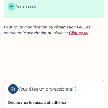
Plan d'accès
| Map data ©
contributors
Leaflet
OpenStreetMap
×
+
5 rue de la 11ème Division Britannique 61100 FLERS
Pour toute modification ou réclamation veuillez
−
contacter le secrétariat du réseau :
Cliquez ici
Vous êtes un professionnel ?
Découvrez le réseau et adhérez