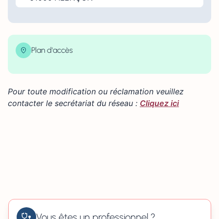
Plan d'accès
| Map data ©
contributors
Leaflet
OpenStreetMap
×
+
37 avenue de Quakenbruck 61000 ALENÇON
Pour toute modification ou réclamation veuillez
−
contacter le secrétariat du réseau :
Cliquez ici
Vous êtes un professionnel ?