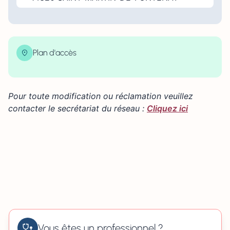
Plan d'accès
| Map data ©
contributors
Leaflet
OpenStreetMap
×
+
2A rue Paul Mathieu 14320 SAINT-MARTIN-DE-
FONTENAY
Pour toute modification ou réclamation veuillez
−
contacter le secrétariat du réseau :
Cliquez ici
Vous êtes un professionnel ?