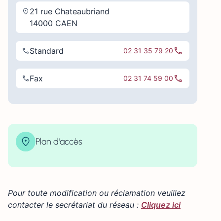
21 rue Chateaubriand
14000 CAEN
Standard
02 31 35 79 20
Fax
02 31 74 59 00
Plan d'accès
| Map data ©
contributors
Leaflet
OpenStreetMap
×
+
21 rue Chateaubriand 14000 CAEN
−
Pour toute modification ou réclamation veuillez
contacter le secrétariat du réseau :
Cliquez ici