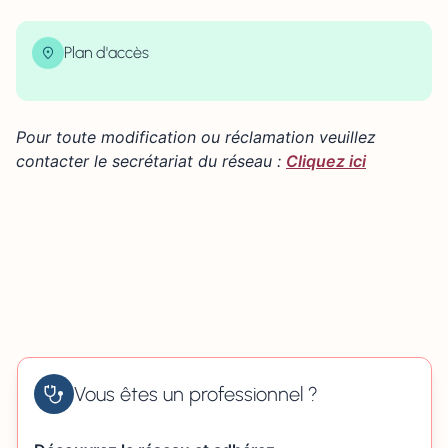
Plan d'accès
| Map data ©
contributors
Leaflet
OpenStreetMap
×
+
20 rue de la République 14160 TORIGNI-SUR-VIRE
Pour toute modification ou réclamation veuillez
−
contacter le secrétariat du réseau :
Cliquez ici
Vous êtes un professionnel ?