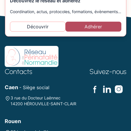
Découvrez le réseau et adhérez
Coordination, actus, protocoles, formations, évènements…
Découvrir
Adhérer
Contacts
Suivez-nous
Caen
- Siège social
3 rue du Docteur Laënnec
14200 HÉROUVILLE-SAINT-CLAIR
Rouen