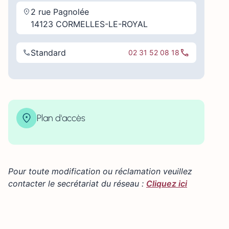
2 rue Pagnolée
14123 CORMELLES-LE-ROYAL
Standard
02 31 52 08 18
Plan d'accès
| Map data ©
contributors
Leaflet
OpenStreetMap
×
+
2 rue Pagnolée 14123 CORMELLES-LE-ROYAL
−
Pour toute modification ou réclamation veuillez
contacter le secrétariat du réseau :
Cliquez ici