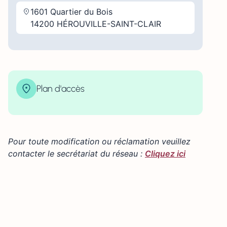
1601 Quartier du Bois
14200 HÉROUVILLE-SAINT-CLAIR
Plan d'accès
| Map data ©
contributors
Leaflet
OpenStreetMap
×
+
1601 Quartier du Bois 14200 HÉROUVILLE-SAINT-
CLAIR
−
Pour toute modification ou réclamation veuillez
contacter le secrétariat du réseau :
Cliquez ici