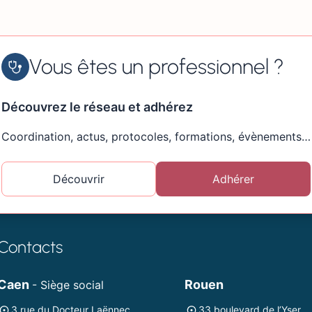
Vous êtes un professionnel ?
Découvrez le réseau et adhérez
Coordination, actus, protocoles, formations, évènements…
Découvrir
Adhérer
Contacts
Caen
Rouen
- Siège social
3 rue du Docteur Laënnec
33 boulevard de l’Yser