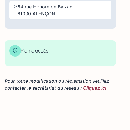
64 rue Honoré de Balzac
61000 ALENÇON
Plan d'accès
| Map data ©
contributors
Leaflet
OpenStreetMap
×
+
64 rue Honoré de Balzac 61000 ALENÇON
−
Pour toute modification ou réclamation veuillez
contacter le secrétariat du réseau :
Cliquez ici