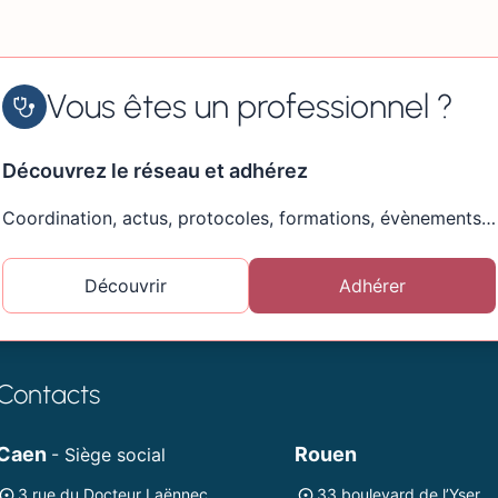
Vous êtes un professionnel ?
Découvrez le réseau et adhérez
Coordination, actus, protocoles, formations, évènements…
Découvrir
Adhérer
Contacts
Caen
Rouen
- Siège social
3 rue du Docteur Laënnec
33 boulevard de l’Yser