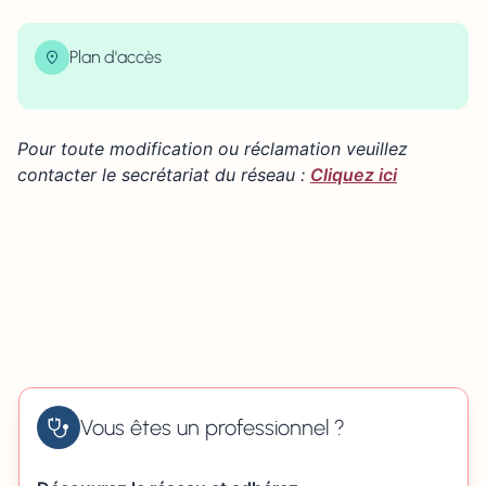
Plan d'accès
| Map data ©
contributors
Leaflet
OpenStreetMap
×
+
39 boulevard Herbet Fournet 14100 LISIEUX
Pour toute modification ou réclamation veuillez
−
contacter le secrétariat du réseau :
Cliquez ici
Vous êtes un professionnel ?