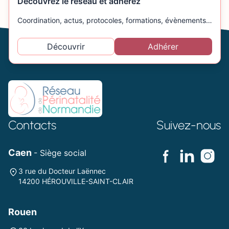
Découvrez le réseau et adhérez
Coordination, actus, protocoles, formations, évènements…
Découvrir
Adhérer
Contacts
Suivez-nous
Caen
- Siège social
3 rue du Docteur Laënnec
14200 HÉROUVILLE-SAINT-CLAIR
Rouen