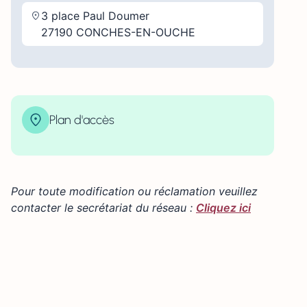
3 place Paul Doumer
27190 CONCHES-EN-OUCHE
Plan d'accès
| Map data ©
contributors
Leaflet
OpenStreetMap
×
+
3 place Paul Doumer 27190 CONCHES-EN-OUCHE
−
Pour toute modification ou réclamation veuillez
contacter le secrétariat du réseau :
Cliquez ici