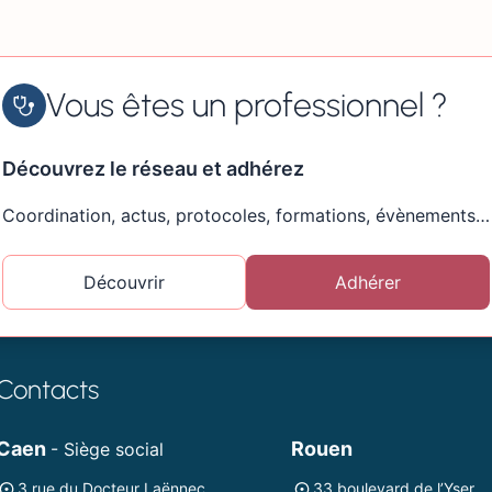
Vous êtes un professionnel ?
Découvrez le réseau et adhérez
Coordination, actus, protocoles, formations, évènements…
Découvrir
Adhérer
Contacts
Caen
Rouen
- Siège social
3 rue du Docteur Laënnec
33 boulevard de l’Yser