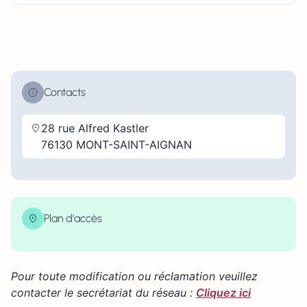
Contacts
28 rue Alfred Kastler
76130 MONT-SAINT-AIGNAN
Plan d'accès
| Map data ©
contributors
Leaflet
OpenStreetMap
×
+
28 rue Alfred Kastler 76130 MONT-SAINT-AIGNAN
Pour toute modification ou réclamation veuillez
−
contacter le secrétariat du réseau :
Cliquez ici