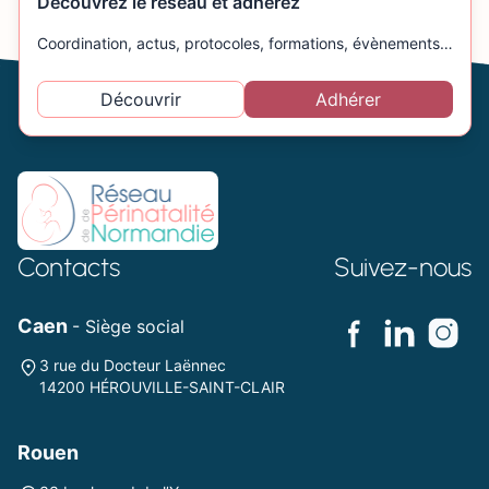
Découvrez le réseau et adhérez
Coordination, actus, protocoles, formations, évènements…
Découvrir
Adhérer
Contacts
Suivez-nous
Caen
- Siège social
3 rue du Docteur Laënnec
14200 HÉROUVILLE-SAINT-CLAIR
Rouen