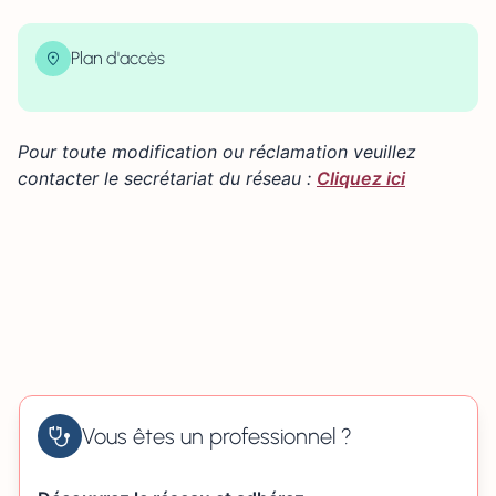
Plan d'accès
| Map data ©
contributors
Leaflet
OpenStreetMap
×
+
2 résidence des Remparts 50260 BRICQUEBEC
Pour toute modification ou réclamation veuillez
−
contacter le secrétariat du réseau :
Cliquez ici
Vous êtes un professionnel ?