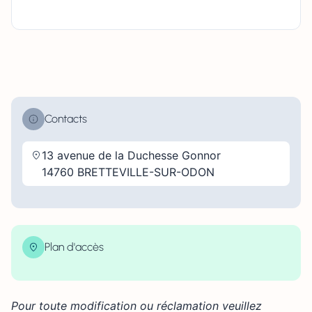
Contacts
13 avenue de la Duchesse Gonnor
14760 BRETTEVILLE-SUR-ODON
Plan d'accès
| Map data ©
contributors
Leaflet
OpenStreetMap
×
+
13 avenue de la Duchesse Gonnor 14760
BRETTEVILLE-SUR-ODON
Pour toute modification ou réclamation veuillez
−