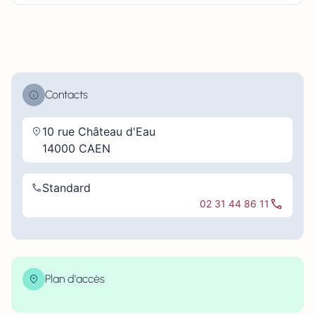
Contacts
10 rue Château d'Eau
14000 CAEN
Standard
02 31 44 86 11
Plan d'accès
| Map data ©
contributors
Leaflet
OpenStreetMap
×