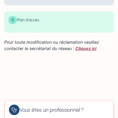
Plan d'accès
| Map data ©
contributors
Leaflet
OpenStreetMap
×
+
46 rue du Val de Saire 50102 CHERBOURG-EN-
COTENTIN
Pour toute modification ou réclamation veuillez
−
contacter le secrétariat du réseau :
Cliquez ici
Vous êtes un professionnel ?