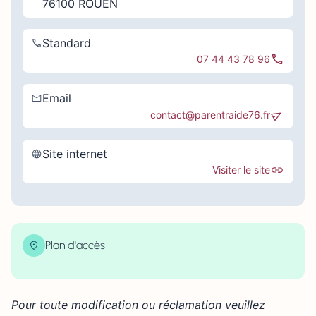
76100 ROUEN
Standard
07 44 43 78 96
Email
contact@parentraide76.fr
Site internet
Visiter le site
Plan d'accès
| Map data ©
contributors
Leaflet
OpenStreetMap
×
+
98 Avenue de Bretagne, Rouen, France
Pour toute modification ou réclamation veuillez
−