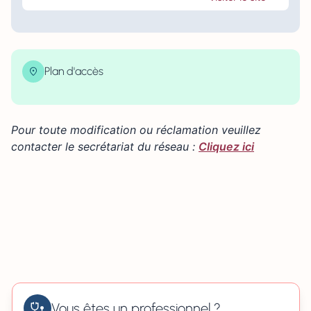
Plan d'accès
| Map data ©
contributors
Leaflet
OpenStreetMap
×
+
4 Rue d'Emendreville, Rouen, France
Pour toute modification ou réclamation veuillez
−
contacter le secrétariat du réseau :
Cliquez ici
Vous êtes un professionnel ?