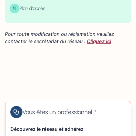
Plan d'accès
| Map data ©
contributors
Leaflet
OpenStreetMap
×
+
19 Avenue de la Voie au Coq, Bretteville-sur-Odon,
France
Pour toute modification ou réclamation veuillez
−
contacter le secrétariat du réseau :
Cliquez ici
Vous êtes un professionnel ?
Découvrez le réseau et adhérez