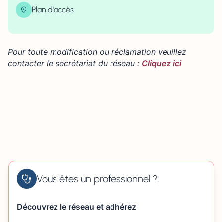
Plan d'accès
| Map data ©
contributors
Leaflet
OpenStreetMap
×
+
14 rue du Professeur Stewart 76000 ROUEN
Pour toute modification ou réclamation veuillez
−
contacter le secrétariat du réseau :
Cliquez ici
Vous êtes un professionnel ?
Découvrez le réseau et adhérez