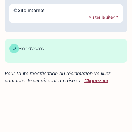
Site internet
Visiter le site
Plan d'accès
| Map data ©
contributors
Leaflet
OpenStreetMap
×
+
196 Rue Albert Dupuis, Rouen, France
Pour toute modification ou réclamation veuillez
−
contacter le secrétariat du réseau :
Cliquez ici